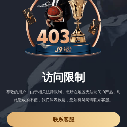
访问限制
尊敬的用户，由于相关法律限制，您所在地区无法访问J9产品，对
此造成的不便，我们深表歉意，您如有疑问请联系客服。
联系客服